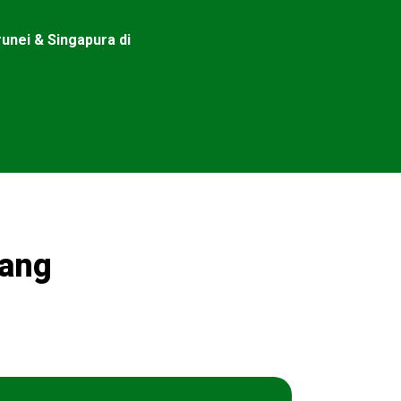
unei & Singapura di
dang